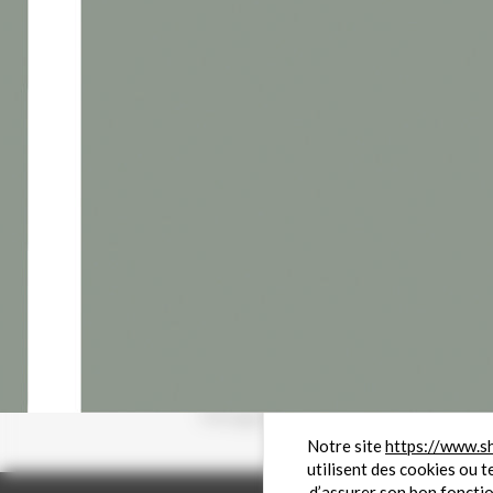
informations saisies soient exploitées dans le cadre de ma
demande de contact et de la relation commerciale qui peut
en découler.
Je déclare avoir pris connaissance de la politique de
confidentialité du site.
ENVOYER
Télécharger la documentation
Partager sur
Notre site
https://www.s
utilisent des cookies ou t
d’assurer son bon foncti