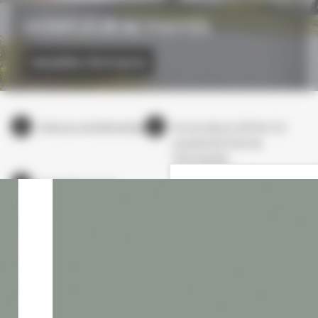
HONFLEUR ACTIVITÉS
Immobilier d’entreprise
Adresse emblématique
Accès direct A29 et 13,
au pied du Pont de
Normandie
Synergie avec le
Normandie Outlet et le
parc tertiaire
Afin de proposer une solution immobilière pour accompagner
le développement des entreprises de la région et de leur
permettre de se constituer un patrimoine, la SHEMA a
développé un programme d’ateliers artisanaux.