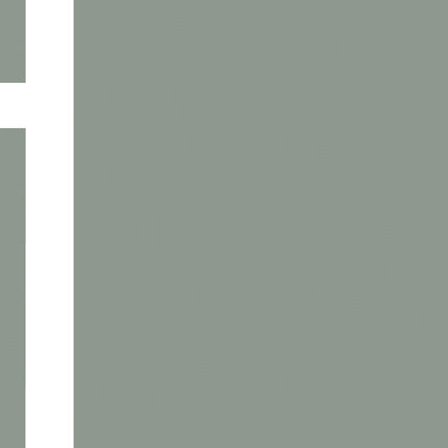
CONTACT CONSEIL
Bastien PERROT
02 14 99 10 35
Terrains
&
Locaux
d'activités
-
Contact
En soumettant ce formulaire, j’accepte que les