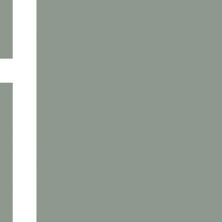
+
−
Panneau de gestion des cookies
Leaflet
| ©
OpenStreetMap
contributors ©
CARTO