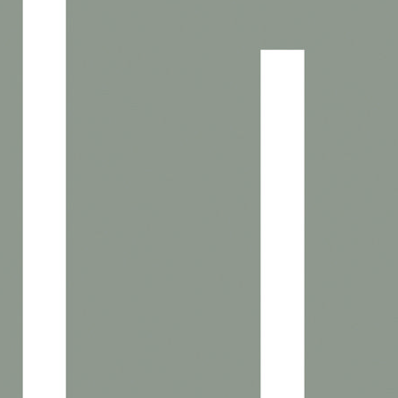
Situé au cœur du Parc d’Activités Honfleur Calvados
bénéficiant d’un cadre plaisant et inspirant à Honfleur, ce
programme d’ateliers propose des cellules modulables
pouvant aller de 169 à 201m2, prêtes à aménager, réseaux en
attente.
Chaque cellule bénéficie de ses propres stationnements. Ces
locaux neufs équipés en panneaux photovoltaïques