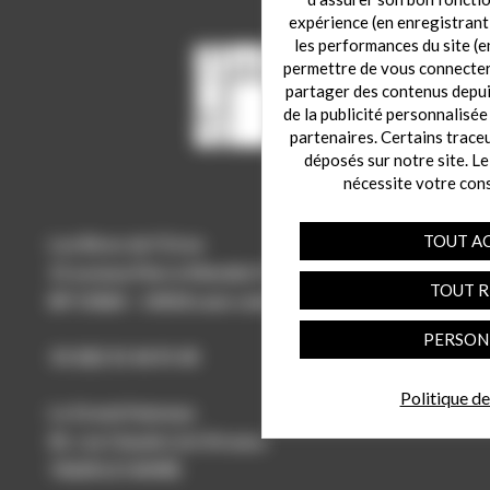
expérience (en enregistrant
les performances du site (e
permettre de vous connecter 
partager des contenus depuis 
de la publicité personnalisée
partenaires. Certains trace
déposés sur notre site. Le
nécessite votre con
TOUT A
Les Rives de l’Orne
15 avenue Pierre Mendès France
TOUT R
BP 53060 – 14018 caen cedex 2
PERSON
33-(0)2 31 46 91 40
Politique de
Le Grand Hameau
81, rue Claude Lévi Strauss
76620 LE HAVRE