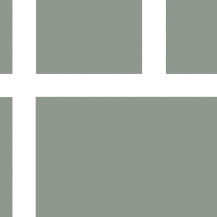
d’espaces publics, de cheminements doux et d’espaces
paysagers favorisant les mobilités actives.
La première phase prévoit la réalisation de
349 logements
,
comprenant :
160 terrains à bâtir ;
35 maisons de ville ;
22 logements semi-collectifs ;
132 appartements en immeubles collectifs.
La commercialisation des premiers terrains et programmes est
désormais engagée sur cette première tranche, le long des rues
de la Fontaine Jolie et du chemin du Montais.
Une offre de logements
diversifiée
Pensé pour accompagner les parcours résidentiels des
ménages granvillais, le quartier proposera une offre variée
allant de la maison individuelle aux logements collectifs.
La programmation comprend notamment des terrains à bâtir,