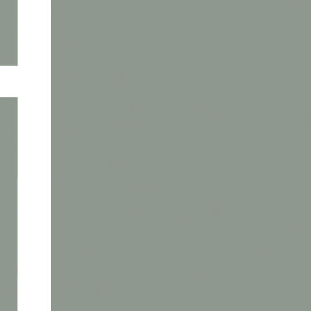
La signature de la Charte
ÉcoQuartier
La signature de la
Charte ÉcoQuartier
marque l’engagement
des partenaires dans la démarche nationale portée par l’État et
constitue la première étape du processus de labellisation.
Le projet repose sur plusieurs principes structurants :
la priorité donnée aux déplacements piétons et cyclables ;
la préservation et le renforcement des espaces végétalisés
avec deux coulées vertes et un arboretum ;
une gestion alternative des eaux pluviales grâce à des
noues, des bassins paysagers et des revêtements
perméables ;
la création d’espaces publics conviviaux ;
une programmation favorisant la mixité sociale et
générationnelle ;
une orientation bioclimatique des logements visant à
optimiser l’ensoleillement et à réduire les besoins
énergétiques.