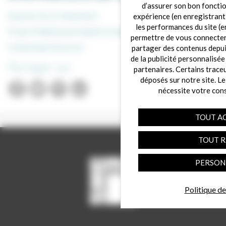
d’assurer son bon foncti
Quartier de La Clémentière
expérience (en enregistrant
les performances du site (e
Projet d’Habitat participatif à Granville
permettre de vous connecter 
Communiqué de presse
partager des contenus depuis 
de la publicité personnalisée
Partager sur
partenaires. Certains trace
déposés sur notre site. Le
nécessite votre con
TOUT A
TOUT R
PERSON
Politique de