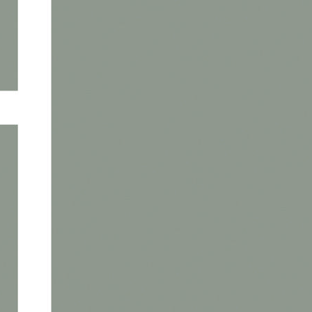
dont certains à prix préférentiels selon des critères définis par
le Conseil municipal, ainsi que des logements en accession
sociale, des logements locatifs sociaux et des projets d’habitat
participatif.
Au total,
42 % des logements de cette première phase
relèvent de dispositifs favorisant l’accès au logement pour
le plus grand nombre
.
Panneau de gestion des cookies