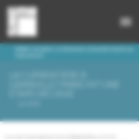
/
/
SHEMA
Actualités
La Clémentière à Granville franchit une
étape décisive
LA CLÉMENTIÈRE À
GRANVILLE FRANCHIT UNE
ÉTAPE DÉCISIVE
juin 2026
Le projet d’aménagement de
La Clémentière
, à l’est de