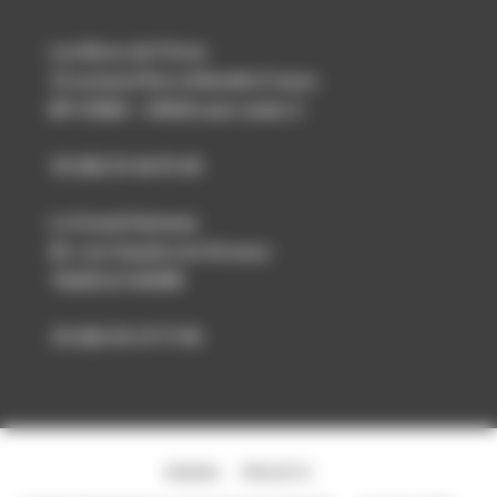
Les Rives de l’Orne
15 avenue Pierre Mendès France
BP 53060 – 14018 caen cedex 2
33-(0)2 31 46 91 40
Le Grand Hameau
81, rue Claude Lévi Strauss
76620 LE HAVRE
33-(0)2 35 19 77 00
SHEMA
PROJETS