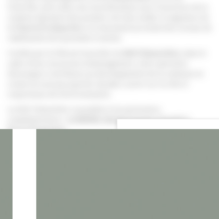
Granville, entre dans une nouvelle phase avec l’ouverture de la
commercialisation des premiers terrains à bâtir, la signature de
la
Charte ÉcoQuartier
et le lancement prochain des travaux de
viabilisation de la première tranche.
Confiée par la Ville de Granville à la
SAS Clémentière
, dans le
cadre d’une concession d’aménagement, cette opération
d’envergure contribuera au développement de la commune en
créant un nouveau quartier durable, ouvert sur la ville et
respectueux de l’environnement.
La SAS Clémentière rassemble trois partenaires
complémentaires :
la SHEMA
,
Nexity Foncier Conseil
et
Pozzo Promotion
.