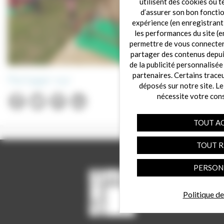
utilisent des cookies ou t
d’assurer son bon foncti
expérience (en enregistrant
les performances du site (e
permettre de vous connecter 
partager des contenus depuis 
de la publicité personnalisée
partenaires. Certains trace
Partager sur
déposés sur notre site. Le
nécessite votre con
TOUT A
TOUT R
PERSON
Politique de